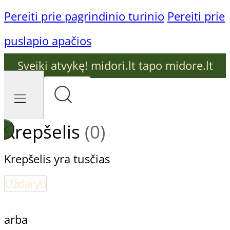
Pereiti prie pagrindinio turinio
Pereiti prie
puslapio apačios
Sveiki atvykę! midori.lt tapo midore.lt
Krepšelis
(0)
Krepšelis yra tusčias
Uždaryti
arba