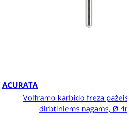
ACURATA
Volframo karbido freza pažeis
dirbtiniems nagams, Ø 
Gehwol Preparatų Linijos