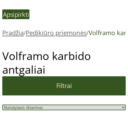
Apsipirkti
Pradžia
Pedikiūro priemonės
Volframo karb
/
/
Volframo karbido
antgaliai
Filtrai