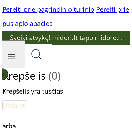
Pereiti prie pagrindinio turinio
Pereiti prie
puslapio apačios
Sveiki atvykę! midori.lt tapo midore.lt
Krepšelis
(0)
Krepšelis yra tusčias
Uždaryti
arba