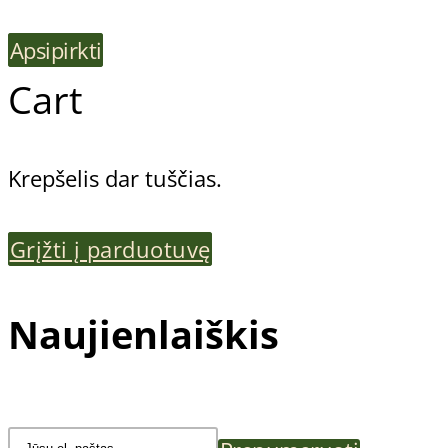
Apsipirkti
Cart
Krepšelis dar tuščias.
Grįžti į parduotuvę
Naujienlaiškis