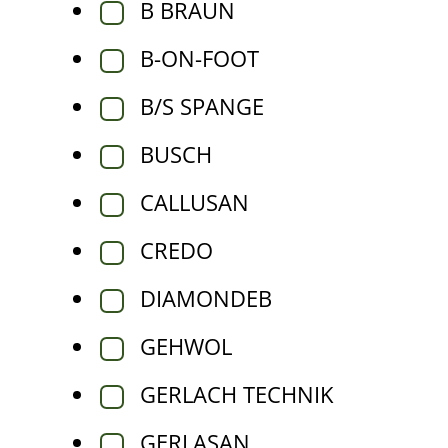
B BRAUN
Tik pedikiūro meistrams
B-ON-FOOT
Nagų atkūrimo preparatai
Sportuojantiems
B/S SPANGE
BUSCH
CALLUSAN
CREDO
DIAMONDEB
GEHWOL
GERLACH TECHNIK
GERLASAN