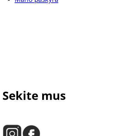
Normali oda
priemonės
Kieta oda
Kitos priemonės
Jautri ir sudirgusi oda
Visi odos tipai
Pagal paskirtį
Tik pedikiūro meistrams
Nagų atkūrimo preparatai
Sportuojantiems
Sekite mus