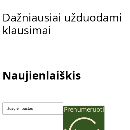
Dažniausiai užduodami
klausimai
Gehwol Preparatų Linijos
Naujienlaiškis
Gehwol Med
Gehwol Classic
Gehwol Fusskraft
Prenumeruoti
Gehwol Fusskraft Soft Feet
Gehwol Professional