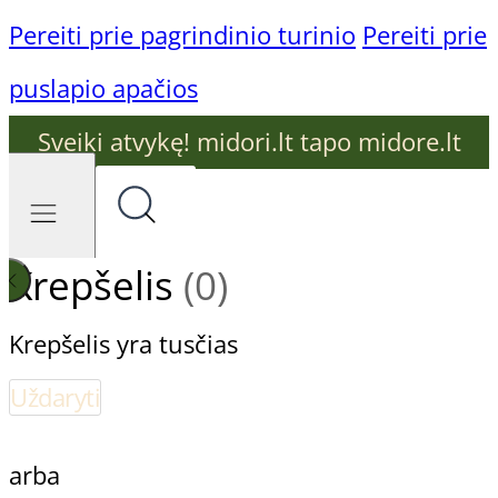
Pereiti prie pagrindinio turinio
Pereiti prie
puslapio apačios
Sveiki atvykę! midori.lt tapo midore.lt
Krepšelis
(0)
Krepšelis yra tusčias
Uždaryti
arba