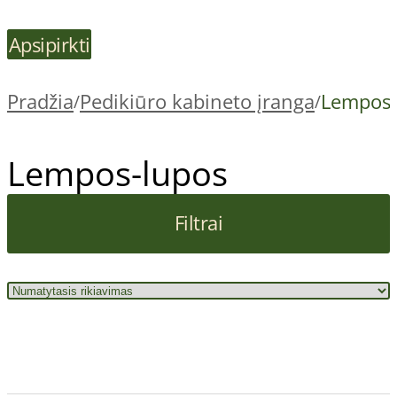
Apsipirkti
Pradžia
Pedikiūro kabineto įranga
Lempos-
/
/
Lempos-lupos
Filtrai