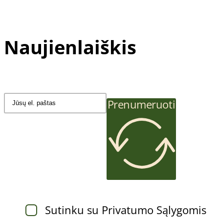
Visi odos tipai
Pagal paskirtį
Naujienlaiškis
Tik pedikiūro meistrams
Nagų atkūrimo preparatai
Sportuojantiems
Prenumeruoti
Sutinku su Privatumo Sąlygomis