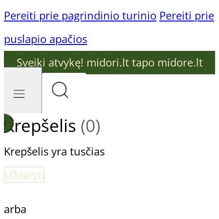
Pereiti prie pagrindinio turinio
Pereiti prie
puslapio apačios
Sveiki atvykę! midori.lt tapo midore.lt
Krepšelis
(0)
Krepšelis yra tusčias
Uždaryti
arba