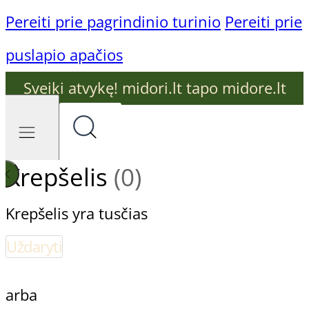
Pereiti prie pagrindinio turinio
Pereiti prie
puslapio apačios
Sveiki atvykę! midori.lt tapo midore.lt
Krepšelis
(0)
Krepšelis yra tusčias
Uždaryti
arba