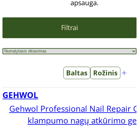
apsauga.
Filtrai
Baltas
Rožinis
GEHWOL
Gehwol Professional Nail Repair G
klampumo nagų atkūrimo geli