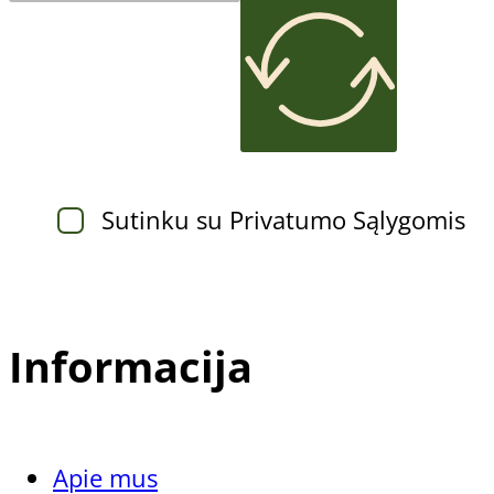
Tik pedikiūro meistrams
Nagų atkūrimo preparatai
Sportuojantiems
Sutinku su Privatumo Sąlygomis
Informacija
Apie mus