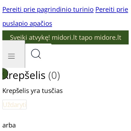
Pereiti prie pagrindinio turinio
Pereiti prie
puslapio apačios
Sveiki atvykę! midori.lt tapo midore.lt
Krepšelis
(0)
Krepšelis yra tusčias
Uždaryti
arba