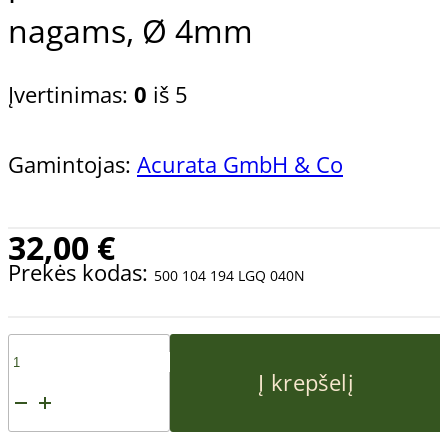
nagams, Ø 4mm
Įvertinimas:
0
iš 5
Gamintojas:
Acurata GmbH & Co
32,00
€
Prekės kodas:
500 104 194 LGQ 040N
produkto
Į krepšelį
kiekis: