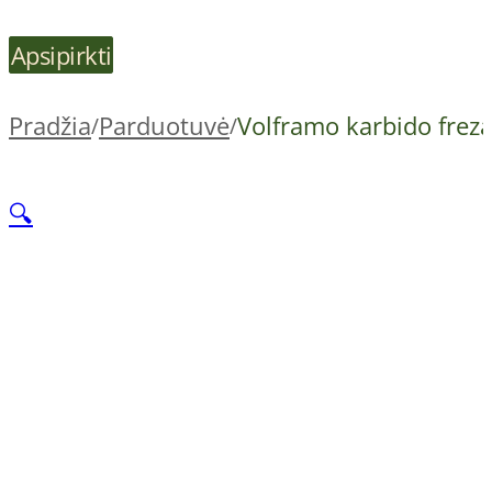
Apsipirkti
Pradžia
Parduotuvė
Volframo karbido frez
/
/
🔍