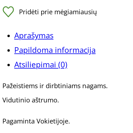
Volframo
Pridėti prie mėgiamiausių
karbido
freza
Aprašymas
pažeistiems
Papildoma informacija
Gehwol Preparatų Linijos
ir
Atsiliepimai (0)
dirbtiniems
Gehwol Med
Pažeistiems ir dirbtiniams nagams.
nagams,
Gehwol Classic
Vidutinio aštrumo.
Ø
Gehwol Fusskraft
Gehwol Fusskraft Soft Feet
4mm
Pagaminta Vokietijoje.
Gehwol Professional
Frezos antgaliai
Gehwol polimeriniai ir kiti gaminiai