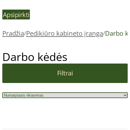
Apsipirkti
Pradžia
Pedikiūro kabineto įranga
Darbo k
/
/
Darbo kėdės
Filtrai