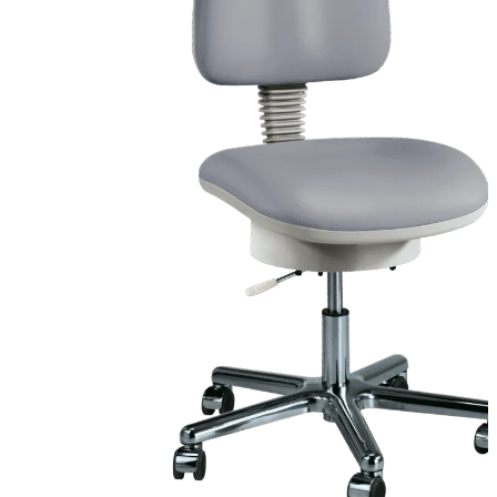
Gehwol Preparatų Linijos
Gehwol Med
Gehwol Classic
Gehwol Fusskraft