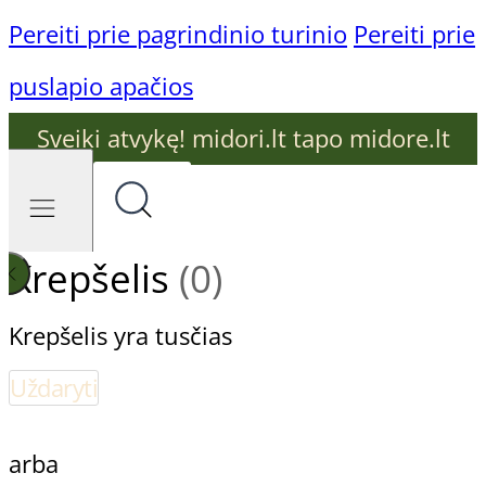
Pereiti prie pagrindinio turinio
Pereiti prie
puslapio apačios
Sveiki atvykę! midori.lt tapo midore.lt
Krepšelis
(0)
Krepšelis yra tusčias
Uždaryti
arba