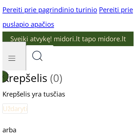
Pereiti prie pagrindinio turinio
Pereiti prie
puslapio apačios
Sveiki atvykę! midori.lt tapo midore.lt
Krepšelis
(0)
Krepšelis yra tusčias
Uždaryti
arba