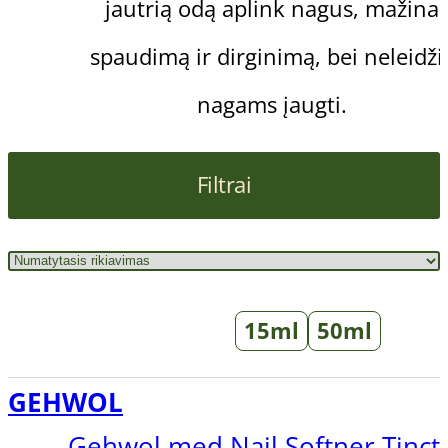
jautrią odą aplink nagus, mažina
spaudimą ir dirginimą, bei neleidži
nagams įaugti.
Filtrai
15ml
50ml
GEHWOL
Gehwol med Nail Softner Tinct