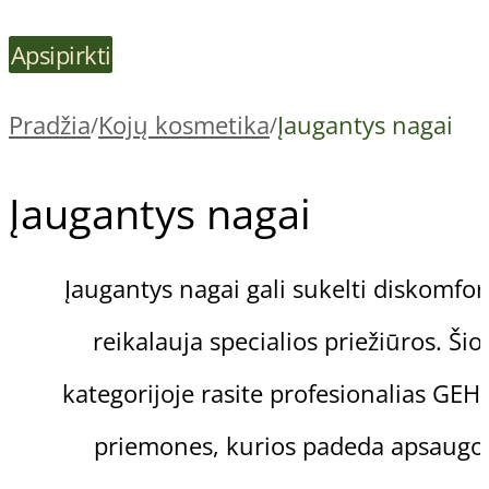
Apsipirkti
Pradžia
Kojų kosmetika
Įaugantys nagai
/
/
Įaugantys nagai
Įaugantys nagai gali sukelti diskomfort
reikalauja specialios priežiūros. Šio
kategorijoje rasite profesionalias GE
priemones, kurios padeda apsaugot