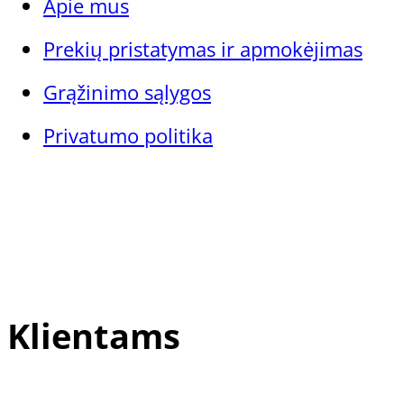
Apie mus
Tik pedikiūro meistrams
Prekių pristatymas ir apmokėjimas
Nagų atkūrimo preparatai
Grąžinimo sąlygos
Sportuojantiems
Privatumo politika
Klientams