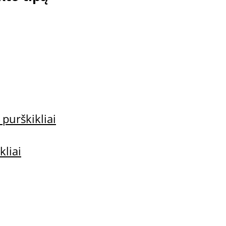
i
 purškikliai
kliai