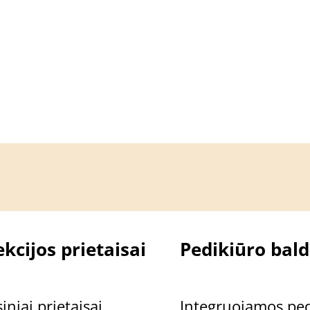
kcijos prietaisai
Pedikiūro bald
iniai prietaisai
Integruojamos ped