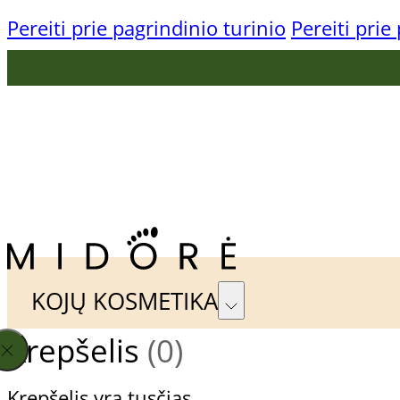
Pereiti prie pagrindinio turinio
Pereiti prie
KONTAKTAI
TAPKIME PARTNERIAIS
KOJŲ KOSMETIKA
Krepšelis
(0)
Gehwol Preparatų Linijos
Pagal
Krepšelis yra tusčias