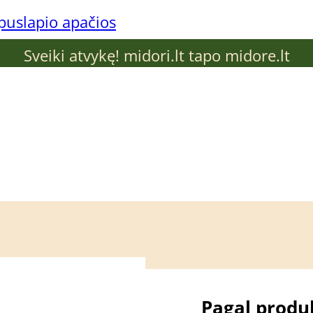
 puslapio apačios
Sveiki atvykę! midori.lt tapo midore.lt
 problemą
Pagal produ