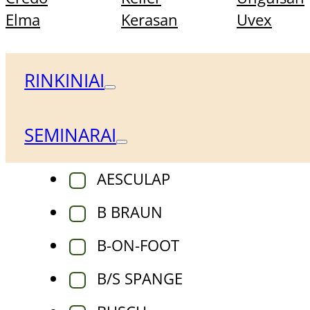
FILTRAI
Elma
Kerasan
Uvex
Prekės ženklas
RINKINIAI
SEMINARAI
ACURATA
AESCULAP
B BRAUN
B-ON-FOOT
B/S SPANGE