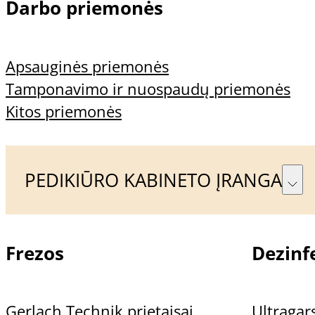
Darbo priemonės
Sąlygomis
Informacija
Apsauginės priemonės
Tamponavimo ir nuospaudų priemonės
Kitos priemonės
Apie mus
Prekių pristatymas ir
PEDIKIŪRO KABINETO ĮRANGA
apmokėjimas
Grąžinimo sąlygos
Frezos
Dezinfe
Privatumo politika
Gerlach Technik prietaisai
Ultragars