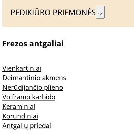
PEDIKIŪRO PRIEMONĖS
Naujienlaiškis
Frezos antgaliai
Prenumeruoti
Vienkartiniai
Deimantinio akmens
Nerūdijančio plieno
Volframo karbido
Keraminiai
Korundiniai
Sutinku su Privatumo
Antgalių priedai