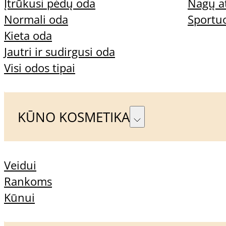
Įtrūkusi pėdų oda
Nagų a
Filtrai
Normali oda
Sportu
Kieta oda
Jautri ir sudirgusi oda
Visi odos tipai
Prekių nėra
KŪNO KOSMETIKA
Dažniausiai užduodami k
Veidui
Rankoms
Kūnui