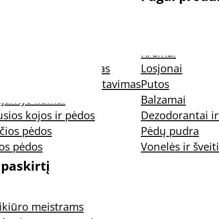
ys nagai
Nagų preparata
jantys nagai
Kremai
uospaudos ir trynimas
Losjonai
nus kvapas ir prakaitavimas
Putos
jantys kulnai
Balzamai
sios kojos ir pėdos
Dezodorantai ir
čios pėdos
Pėdų pudra
ios pėdos
Vonelės ir šveiti
 paskirtį
ikiūro meistrams