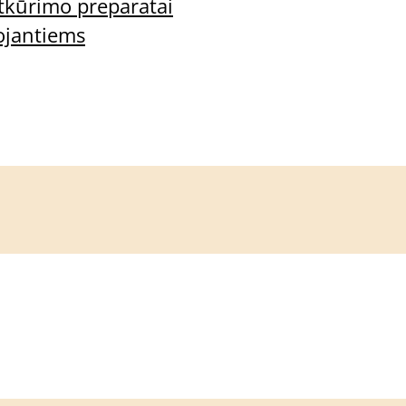
tkūrimo preparatai
ojantiems
lausimai