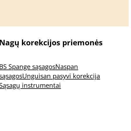
Nagų korekcijos priemonės
BS Spange sąsagos
Naspan
sąsagos
Unguisan pasyvi korekcija
Sąsagų instrumentai