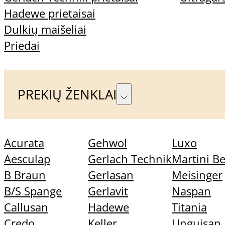
Klientams
Hadewe prietaisai
Dulkių maišeliai
Priedai
Kontaktai
Mano paskyra
PREKIŲ ŽENKLAI
Sekite mus
Acurata
Gehwol
Luxo
Aesculap
Gerlach Technik
Martini B
B Braun
Gerlasan
Meisinger
B/S Spange
Gerlavit
Naspan
Callusan
Hadewe
Titania
Credo
Keller
Unguisan