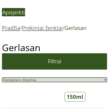
Apsipirkti
Pradžia
Prekiniai ženklai
Gerlasan
/
/
Gerlasan
Filtrai
150ml