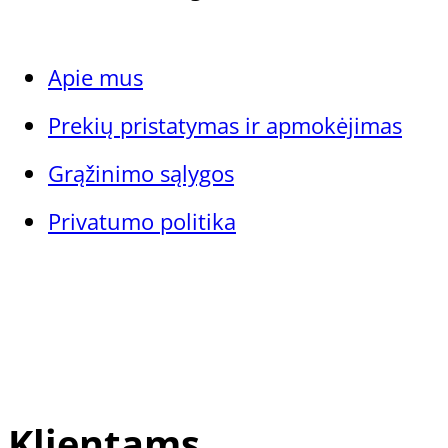
Sausa oda
Apsauginės priemonės
Įtrūkusi pėdų oda
Tamponavimo ir nuospaudų
Apie mus
Normali oda
priemonės
Kieta oda
Prekių pristatymas ir apmokėjimas
Kitos priemonės
Jautri ir sudirgusi oda
Grąžinimo sąlygos
Visi odos tipai
Pagal paskirtį
Privatumo politika
Tik pedikiūro meistrams
Nagų atkūrimo preparatai
Sportuojantiems
Klientams