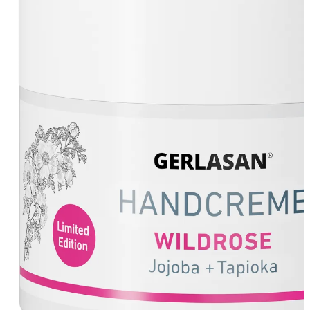
Gehwol Preparatų Linijos
Gehwol Med
Gehwol Classic