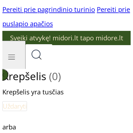
Pereiti prie pagrindinio turinio
Pereiti prie
puslapio apačios
Sveiki atvykę! midori.lt tapo midore.lt
Krepšelis
(0)
Krepšelis yra tusčias
Uždaryti
arba