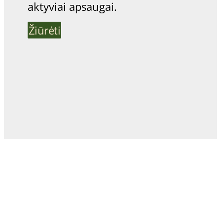
aktyviai apsaugai.
Žiūrėti