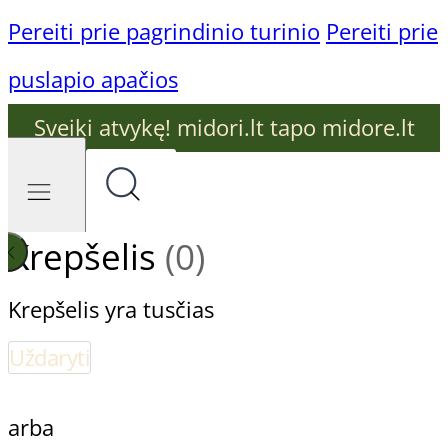
Pereiti prie pagrindinio turinio
Pereiti prie
puslapio apačios
Sveiki atvykę! midori.lt tapo midore.lt
Krepšelis
(0)
Krepšelis yra tusčias
Uždaryti
arba