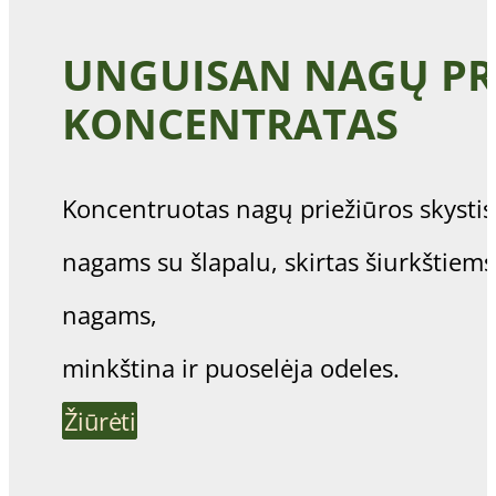
UNGUISAN NAGŲ PR
KONCENTRATAS
Koncentruotas nagų priežiūros skystis 
nagams su šlapalu, skirtas šiurkštiems
nagams,
minkština ir puoselėja odeles.
Žiūrėti