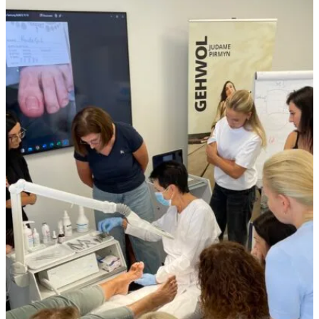
Kieta oda
Kitos priemonės
Jautri ir sudirgusi oda
Visi odos tipai
Pagal paskirtį
Tik pedikiūro meistrams
Nagų atkūrimo preparatai
Sportuojantiems