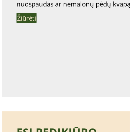
nuospaudas ar nemalonų pėdų kvapą
Žiūrėti
ESI PEDIKIŪRO