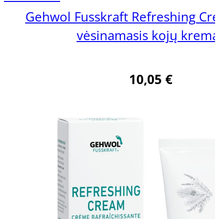
Kieta oda
Kitos priemonės
Gehwol Fusskraft Refreshing Cr
Jautri ir sudirgusi oda
vėsinamasis kojų krema
Visi odos tipai
Pagal paskirtį
10,05
€
Tik pedikiūro meistrams
Nagų atkūrimo preparatai
Sportuojantiems