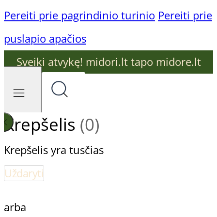
Pereiti prie pagrindinio turinio
Pereiti prie
puslapio apačios
Sveiki atvykę! midori.lt tapo midore.lt
Krepšelis
(0)
Krepšelis yra tusčias
Uždaryti
arba