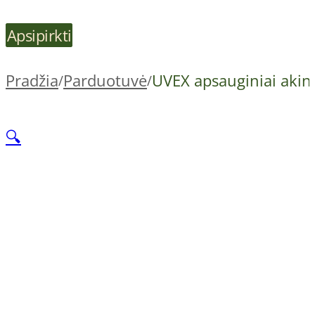
Apsipirkti
Pradžia
Parduotuvė
UVEX apsauginiai akini
/
/
🔍