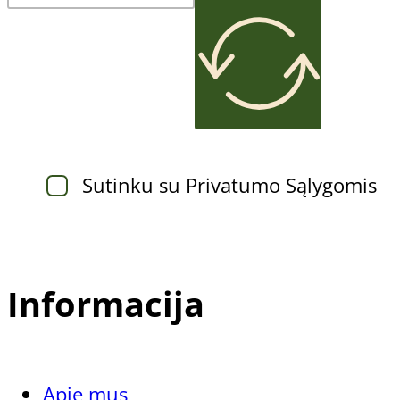
Tik pedikiūro meistrams
Nagų atkūrimo preparatai
Sportuojantiems
Sutinku su Privatumo Sąlygomis
Informacija
Apie mus