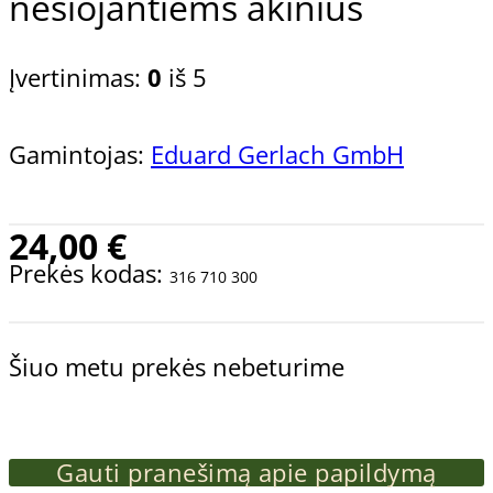
nešiojantiems akinius
Įvertinimas:
0
iš 5
Gamintojas:
Eduard Gerlach GmbH
24,00
€
Prekės kodas:
316 710 300
Šiuo metu prekės nebeturime
Gauti pranešimą apie papildymą