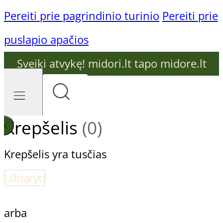
Pereiti prie pagrindinio turinio
Pereiti prie
puslapio apačios
Sveiki atvykę! midori.lt tapo midore.lt
Krepšelis
(0)
Krepšelis yra tusčias
Uždaryti
arba