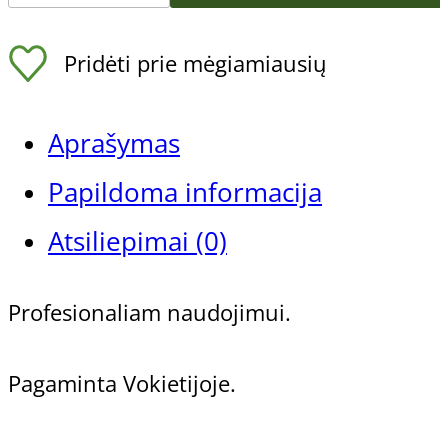
Nailoninis
Pridėti prie mėgiamiausių
metalinių
ir
Aprašymas
deimantinių
Papildoma informacija
frezų
Atsiliepimai (0)
valymo
Profesionaliam naudojimui.
šepetėlis
Pagaminta Vokietijoje.