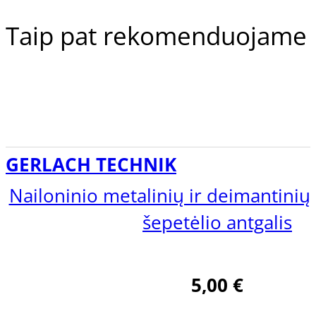
Taip pat rekomenduojame
Gehwol Preparatų Linijos
GERLACH TECHNIK
Nailoninio metalinių ir deimantinių
Gehwol Med
šepetėlio antgalis
Gehwol Classic
Gehwol Fusskraft
Gehwol Fusskraft Soft Feet
5,00
€
Gehwol Professional
Frezos antgaliai