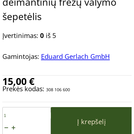
deimantinių frezų valymo
šepetėlis
Įvertinimas:
0
iš 5
Gamintojas:
Eduard Gerlach GmbH
15,00
€
Prekės kodas:
308 106 600
produkto
Į krepšelį
kiekis: