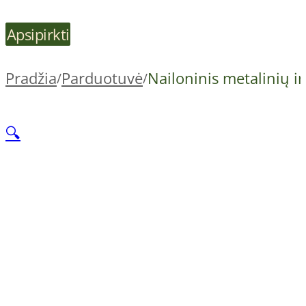
Apsipirkti
Pradžia
Parduotuvė
Nailoninis metalinių i
/
/
🔍