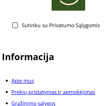
priemonės
Kieta oda
Kitos priemonės
Jautri ir sudirgusi oda
Visi odos tipai
Sutinku su Privatumo Sąlygomis
Pagal paskirtį
Tik pedikiūro meistrams
Informacija
Nagų atkūrimo preparatai
Sportuojantiems
Apie mus
Prekių pristatymas ir apmokėjimas
Grąžinimo sąlygos