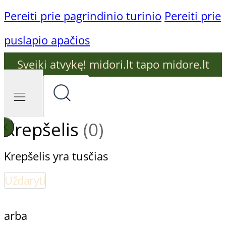
Pereiti prie pagrindinio turinio
Pereiti prie
puslapio apačios
Sveiki atvykę! midori.lt tapo midore.lt
Krepšelis
(0)
Krepšelis yra tusčias
Uždaryti
arba