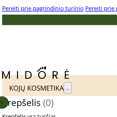
Pereiti prie pagrindinio turinio
Pereiti prie
KONTAKTAI
TAPKIME PARTNERIAIS
KOJŲ KOSMETIKA
Krepšelis
(0)
Gehwol Preparatų Linijos
Pagal
Krepšelis yra tusčias