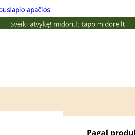
 puslapio apačios
Sveiki atvykę! midori.lt tapo midore.lt
 problemą
Pagal produ