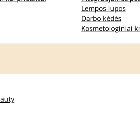
Lempos-lupos
Darbo kėdės
Kosmetologiniai kr
jams
eauty
dai 2,5 mm
PARAMOUNT