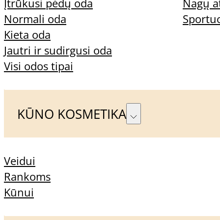
Įtrūkusi pėdų oda
Nagų a
Normali oda
Sportu
Kieta oda
Jautri ir sudirgusi oda
Visi odos tipai
KŪNO KOSMETIKA
Veidui
Rankoms
Kūnui