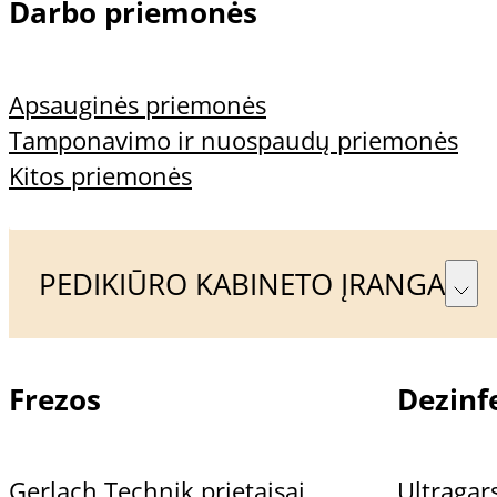
Darbo priemonės
Apsauginės priemonės
Tamponavimo ir nuospaudų priemonės
Kitos priemonės
Aprašymas
PEDIKIŪRO KABINETO ĮRANGA
Papildoma informacija
Atsiliepimai (0)
Frezos
Dezinfe
Gruntas UNGUISAN Primer:
Gerlach Technik prietaisai
Ultragars