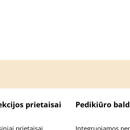
kcijos prietaisai
Pedikiūro bald
iniai prietaisai
Integruojamos ped