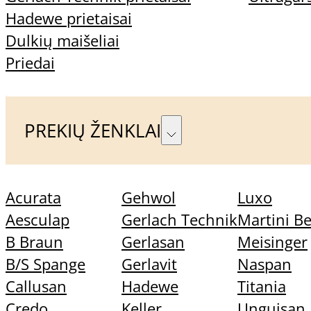
Gruntas kietėja UV šviesoje
Hadewe prietaisai
Dulkių maišeliai
Tik profesionaliam naudojimui.
Priedai
Neskirtas naudoti galutiniams vartoto
PREKIŲ ŽENKLAI
Taip pat rekomenduojame
Acurata
Gehwol
Luxo
Aesculap
Gerlach Technik
Martini B
B Braun
Gerlasan
Meisinger
B/S Spange
Gerlavit
Naspan
Callusan
Hadewe
Titania
Korundinis antgalis nagams ir o
Credo
Keller
Unguisan