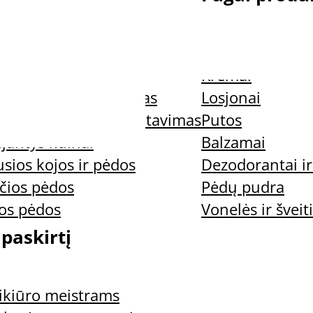
ys nagai
Nagų preparata
jantys nagai
Kremai
uospaudos ir trynimas
Losjonai
nus kvapas ir prakaitavimas
Putos
jantys kulnai
Balzamai
sios kojos ir pėdos
Dezodorantai ir
čios pėdos
Pėdų pudra
e Light Primer
ios pėdos
Vonelės ir šveiti
 paskirtį
Gruntas UNG
ikiūro meistrams