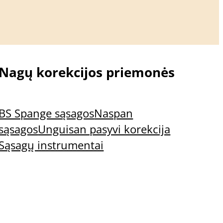
Nagų korekcijos priemonės
BS Spange sąsagos
Naspan
sąsagos
Unguisan pasyvi korekcija
Sąsagų instrumentai