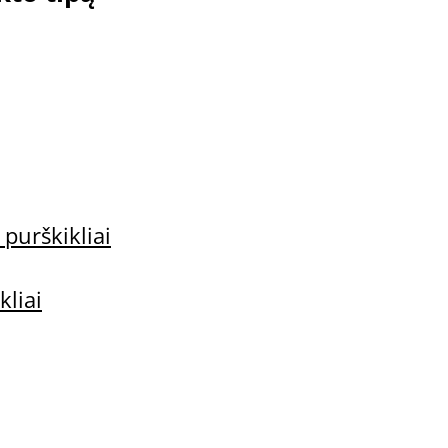
i
 purškikliai
kliai
UISAN Blue Light