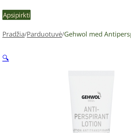
Apsipirkti
Pradžia
Parduotuvė
Gehwol med Antiperspi
/
/
🔍