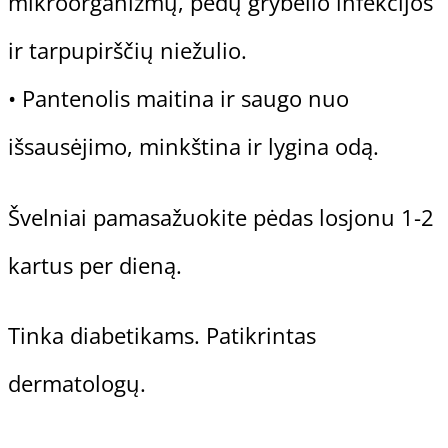
mikroorganizmų, pėdų grybelio infekcijos
ir tarpupirščių niežulio.
• Pantenolis maitina ir saugo nuo
išsausėjimo, minkština ir lygina odą.
Švelniai pamasažuokite pėdas losjonu 1-2
kartus per dieną.
Tinka diabetikams. Patikrintas
dermatologų.