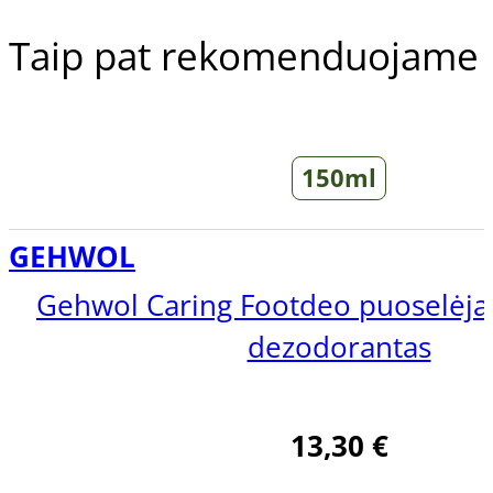
Taip pat rekomenduojame
150ml
GEHWOL
Gehwol Caring Footdeo puoselėj
dezodorantas
13,30
€