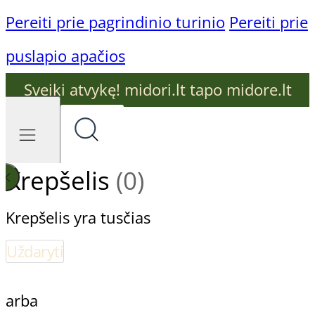
Pereiti prie pagrindinio turinio
Pereiti prie
puslapio apačios
Sveiki atvykę! midori.lt tapo midore.lt
Krepšelis
(0)
Krepšelis yra tusčias
Uždaryti
arba