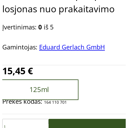
losjonas nuo prakaitavimo
Įvertinimas:
0
iš 5
Gamintojas:
Eduard Gerlach GmbH
15,45
€
125ml
Prekės kodas:
164 110 701
produkto