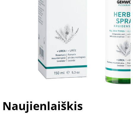
Tik pedikiūro meistrams
Nagų atkūrimo preparatai
Sportuojantiems
Naujienlaiškis