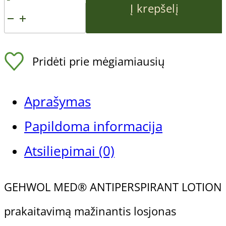
Į krepšelį
kiekis:
Gehwol
Pridėti prie mėgiamiausių
med
Antiperspirant
Aprašymas
losjonas
Papildoma informacija
nuo
Atsiliepimai (0)
prakaitavimo
GEHWOL MED® ANTIPERSPIRANT LOTION
prakaitavimą mažinantis losjonas