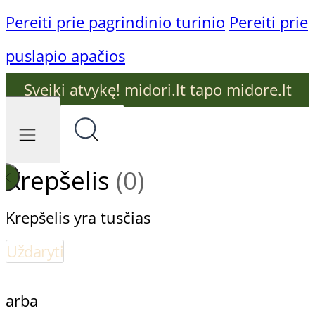
Pereiti prie pagrindinio turinio
Pereiti prie
puslapio apačios
Sveiki atvykę! midori.lt tapo midore.lt
Krepšelis
(0)
Krepšelis yra tusčias
Uždaryti
arba