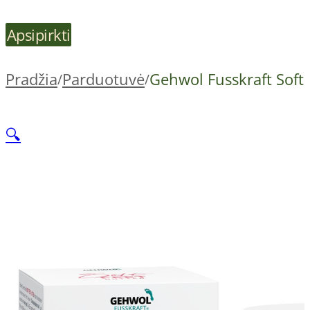
Apsipirkti
Pradžia
Parduotuvė
Gehwol Fusskraft Soft F
/
/
🔍