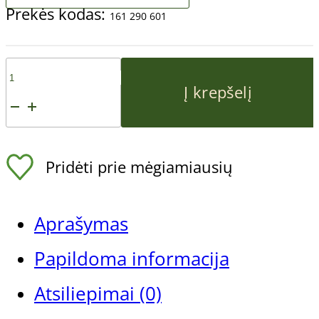
Prekės kodas:
161 290 601
produkto
Į krepšelį
kiekis:
Gehwol
Pridėti prie mėgiamiausių
Fusskraft
Soft
Aprašymas
Feet
Papildoma informacija
Butter
Atsiliepimai (0)
išvargintos