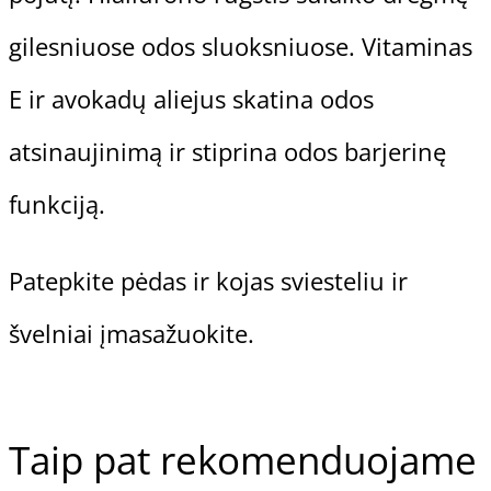
gilesniuose odos sluoksniuose. Vitaminas
E ir avokadų aliejus skatina odos
atsinaujinimą ir stiprina odos barjerinę
funkciją.
Patepkite pėdas ir kojas sviesteliu ir
švelniai įmasažuokite.
Gehwol Preparatų Linijos
Taip pat rekomenduojame