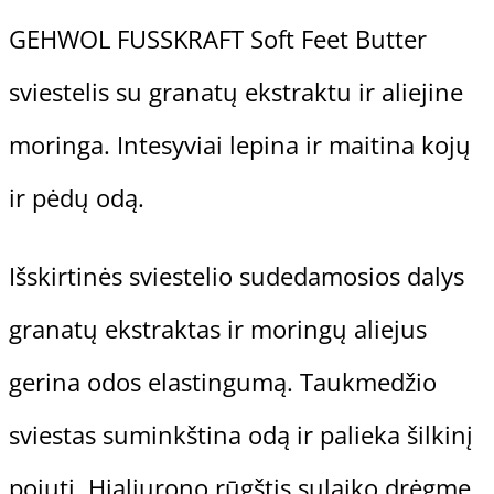
GEHWOL FUSSKRAFT Soft Feet Butter
ir
sviestelis su granatų ekstraktu ir aliejine
sausos
moringa. Intesyviai lepina ir maitina kojų
odos
ir pėdų odą.
sviestelis
Išskirtinės sviestelio sudedamosios dalys
granatų ekstraktas ir moringų aliejus
gerina odos elastingumą. Taukmedžio
sviestas suminkština odą ir palieka šilkinį
pojutį. Hialiurono rūgštis sulaiko drėgmę