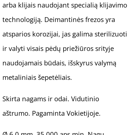
arba klijais naudojant specialią klijavimo
technologiją. Deimantinės frezos yra
atsparios korozijai, jas galima sterilizuoti
ir valyti visais pėdų priežiūros srityje
naudojamais būdais, išskyrus valymą
metaliniais šepetėliais.
Gehwol Preparatų Linijos
Skirta nagams ir odai. Vidutinio
aštrumo. Pagaminta Vokietijoje.
Gehwol Med
Gehwol Classic
Ø 6,0 mm. 35.000 aps.min. Nagų