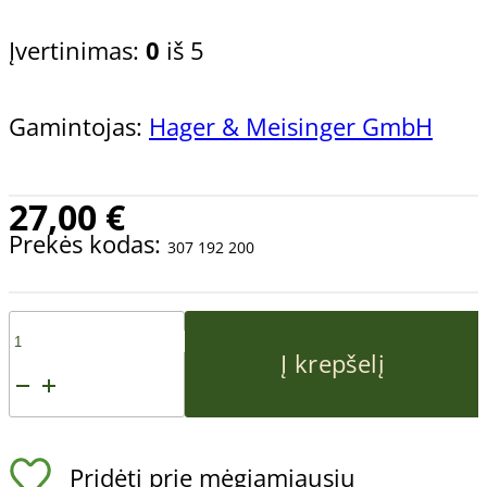
Įvertinimas:
0
iš 5
Gamintojas:
Hager & Meisinger GmbH
27,00
€
Prekės kodas:
307 192 200
produkto
Į krepšelį
kiekis:
Deimantinė
Pridėti prie mėgiamiausių