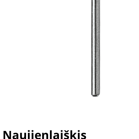
Sausa oda
Apsauginės priemonės
Įtrūkusi pėdų oda
Tamponavimo ir nuospaudų
Normali oda
priemonės
Kieta oda
Kitos priemonės
Jautri ir sudirgusi oda
Visi odos tipai
Pagal paskirtį
Tik pedikiūro meistrams
Nagų atkūrimo preparatai
Sportuojantiems
Naujienlaiškis