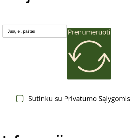
Prenumeruoti
Sutinku su Privatumo Sąlygomis