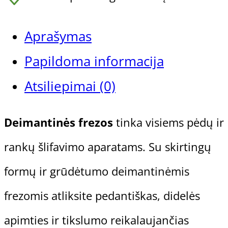
freza
nagams
Aprašymas
ir
Papildoma informacija
odai
Atsiliepimai (0)
878/060,
Deimantinės frezos
tinka visiems pėdų ir
Ø
rankų šlifavimo aparatams. Su skirtingų
6,0mm
formų ir grūdėtumo deimantinėmis
frezomis atliksite pedantiškas, didelės
apimties ir tikslumo reikalaujančias