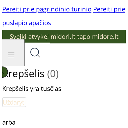
Pereiti prie pagrindinio turinio
Pereiti prie
puslapio apačios
Sveiki atvykę! midori.lt tapo midore.lt
Krepšelis
(0)
Krepšelis yra tusčias
Uždaryti
arba