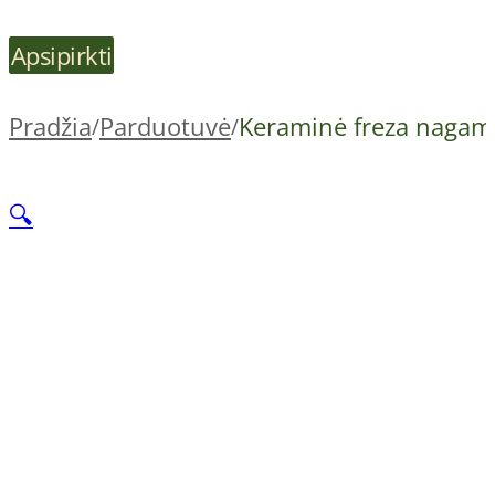
Apsipirkti
Pradžia
Parduotuvė
Keraminė freza nagams
/
/
🔍