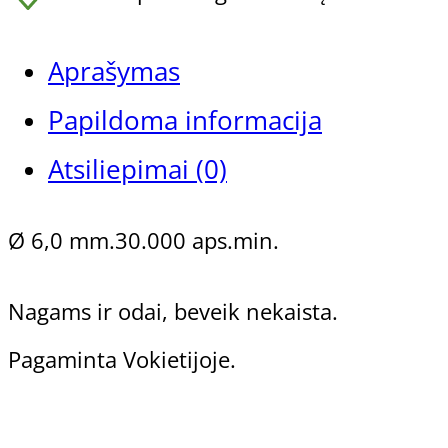
freza
nagams
Aprašymas
ir
Papildoma informacija
odai,
Atsiliepimai (0)
Ø
Gehwol Preparatų Linijos
Ø 6,0 mm.30.000 aps.min.
6,0mm
Gehwol Med
Nagams ir odai, beveik nekaista.
Gehwol Classic
Gehwol Fusskraft
Pagaminta Vokietijoje.
Gehwol Fusskraft Soft Feet
Gehwol Professional
Frezos antgaliai