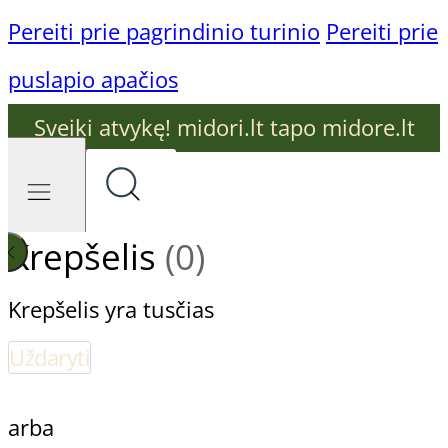
Pereiti prie pagrindinio turinio
Pereiti prie
puslapio apačios
Sveiki atvykę! midori.lt tapo midore.lt
Krepšelis
(0)
Krepšelis yra tusčias
Uždaryti
arba