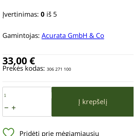
Įvertinimas:
0
iš 5
Gamintojas:
Acurata GmbH & Co
33,00
€
Prekės kodas:
306 271 100
produkto
Į krepšelį
kiekis:
Keraminė
Pridėti prie mėgiamiausių