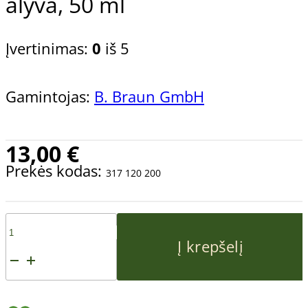
alyva, 50 ml
Įvertinimas:
0
iš 5
Gamintojas:
B. Braun GmbH
13,00
€
Prekės kodas:
317 120 200
produkto
Į krepšelį
kiekis:
Žnyplių