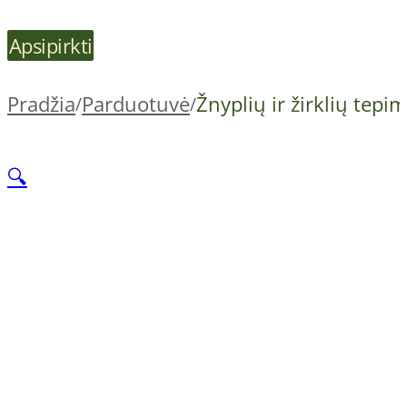
Apsipirkti
Pradžia
Parduotuvė
Žnyplių ir žirklių tepi
/
/
🔍