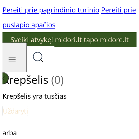
Pereiti prie pagrindinio turinio
Pereiti prie
puslapio apačios
Sveiki atvykę! midori.lt tapo midore.lt
Krepšelis
(0)
Krepšelis yra tusčias
Uždaryti
arba