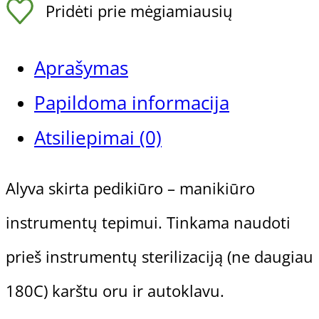
Pridėti prie mėgiamiausių
ir
žirklių
Aprašymas
tepimo
Papildoma informacija
alyva,
Atsiliepimai (0)
50
Alyva skirta pedikiūro – manikiūro
ml
instrumentų tepimui. Tinkama naudoti
Gehwol Preparatų Linijos
prieš instrumentų sterilizaciją (ne daugiau
180C) karštu oru ir autoklavu.
Gehwol Med