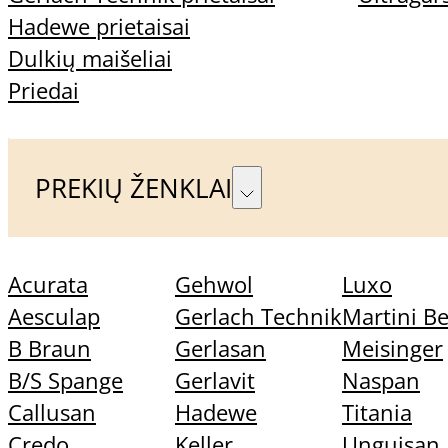
Klientams
Hadewe prietaisai
Dulkių maišeliai
Priedai
Kontaktai
Mano paskyra
PREKIŲ ŽENKLAI
Sekite mus
Acurata
Gehwol
Luxo
Aesculap
Gerlach Technik
Martini B
B Braun
Gerlasan
Meisinger
B/S Spange
Gerlavit
Naspan
Callusan
Hadewe
Titania
Credo
Keller
Unguisan