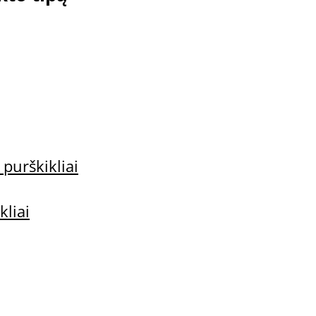
i
 purškikliai
kliai