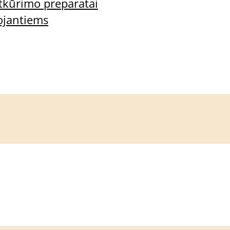
tkūrimo preparatai
ojantiems
lausimai