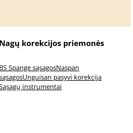
Nagų korekcijos priemonės
BS Spange sąsagos
Naspan
sąsagos
Unguisan pasyvi korekcija
Sąsagų instrumentai