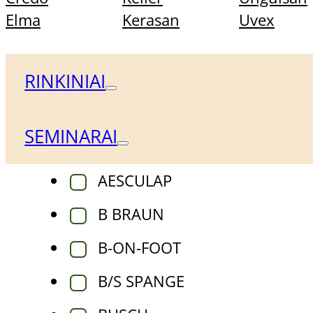
FILTRAI
Elma
Kerasan
Uvex
Prekės ženklas
RINKINIAI
SEMINARAI
ACURATA
AESCULAP
B BRAUN
B-ON-FOOT
B/S SPANGE