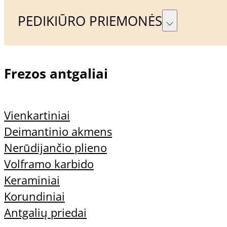
PEDIKIŪRO PRIEMONĖS
Naujienlaiškis
Frezos antgaliai
Prenumeruoti
Vienkartiniai
Deimantinio akmens
Nerūdijančio plieno
Volframo karbido
Keraminiai
Korundiniai
Sutinku su Privatumo
Antgalių priedai