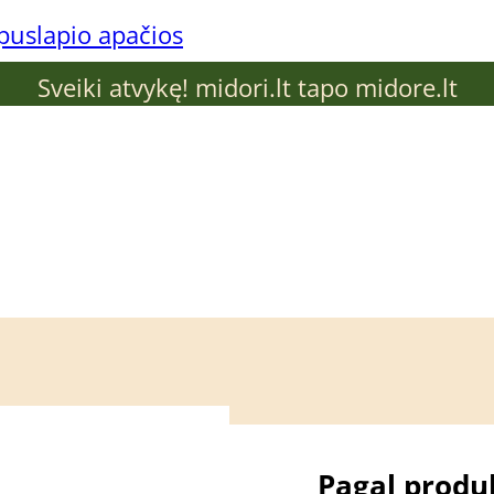
 puslapio apačios
Sveiki atvykę! midori.lt tapo midore.lt
 problemą
Pagal produ