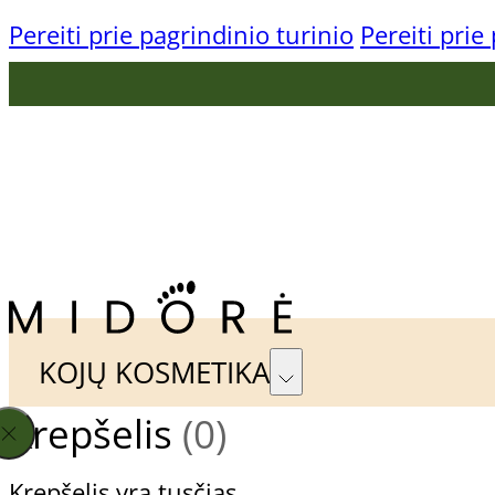
Pereiti prie pagrindinio turinio
Pereiti prie
KONTAKTAI
TAPKIME PARTNERIAIS
KOJŲ KOSMETIKA
Krepšelis
(0)
Gehwol Preparatų Linijos
Pagal
Krepšelis yra tusčias