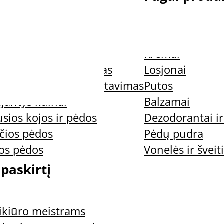
ys nagai
Nagų preparata
jantys nagai
Kremai
uospaudos ir trynimas
Losjonai
nus kvapas ir prakaitavimas
Putos
jantys kulnai
Balzamai
sios kojos ir pėdos
Dezodorantai ir
čios pėdos
Pėdų pudra
ios pėdos
Vonelės ir šveiti
 paskirtį
ms
ikiūro meistrams