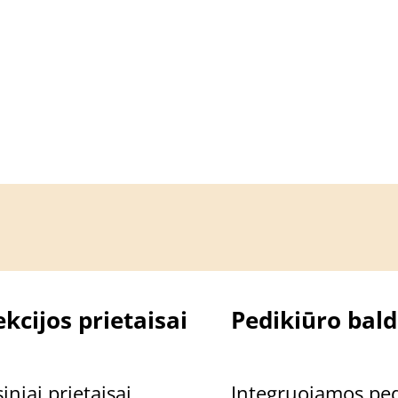
kcijos prietaisai
Pedikiūro bald
iniai prietaisai
Integruojamos ped