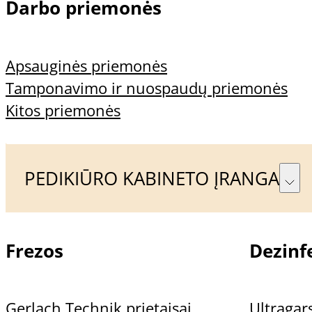
Darbo priemonės
Sąlygomis
Informacija
Apsauginės priemonės
Tamponavimo ir nuospaudų priemonės
Kitos priemonės
Apie mus
Prekių pristatymas ir
PEDIKIŪRO KABINETO ĮRANGA
apmokėjimas
Grąžinimo sąlygos
Frezos
Dezinfe
Privatumo politika
Gerlach Technik prietaisai
Ultragars