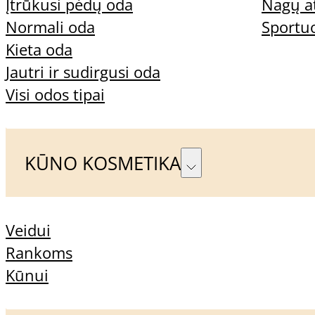
Įtrūkusi pėdų oda
Nagų a
Filtrai
Normali oda
Sportu
Kieta oda
Jautri ir sudirgusi oda
Visi odos tipai
Prekių nėra
KŪNO KOSMETIKA
Dažniausiai užduodami k
Veidui
Rankoms
Kūnui