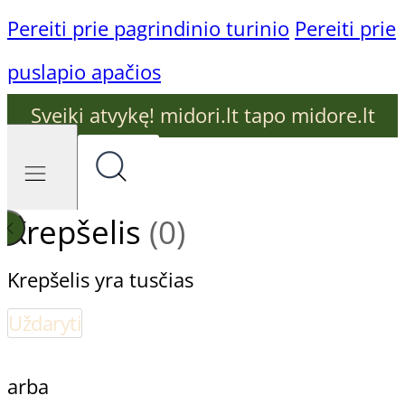
Pereiti prie pagrindinio turinio
Pereiti prie
puslapio apačios
Sveiki atvykę! midori.lt tapo midore.lt
Krepšelis
(0)
Krepšelis yra tusčias
Uždaryti
arba