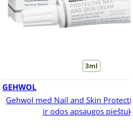
3ml
GEHWOL
Gehwol med Nail and Skin Protect
ir odos apsaugos pieštuk