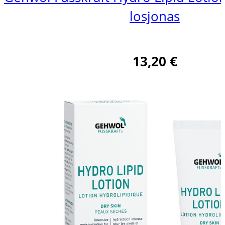
losjonas
13,20
€