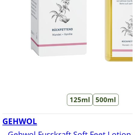
Kieta oda
Kitos priemonės
Jautri ir sudirgusi oda
Visi odos tipai
Pagal paskirtį
Tik pedikiūro meistrams
Nagų atkūrimo preparatai
Sportuojantiems
125ml
500ml
GEHWOL
Gehwol Fusskraft Soft Feet Lotion 