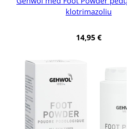
Gehwol med Foot Powder pėdų 
klotrimazoliu
14,95
€