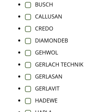
BUSCH
Tik pedikiūro meistrams
Nagų atkūrimo preparatai
CALLUSAN
Sportuojantiems
CREDO
DIAMONDEB
GEHWOL
GERLACH TECHNIK
GERLASAN
GERLAVIT
HADEWE