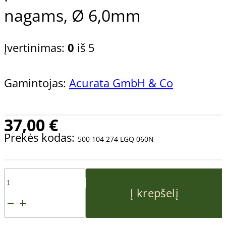
nagams, Ø 6,0mm
Įvertinimas:
0
iš 5
Gamintojas:
Acurata GmbH & Co
37,00
€
Prekės kodas:
500 104 274 LGQ 060N
produkto
Į krepšelį
kiekis: