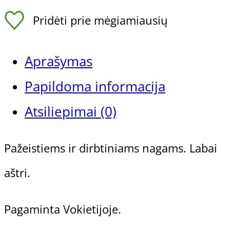
Volframo
Pridėti prie mėgiamiausių
karbido
freza
Aprašymas
pažeistiems
Papildoma informacija
ir
Atsiliepimai (0)
dirbtiniams
Pažeistiems ir dirbtiniams nagams. Labai
nagams,
aštri.
Ø
6,0mm
Pagaminta Vokietijoje.