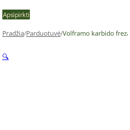
Apsipirkti
Pradžia
Parduotuvė
Volframo karbido frez
/
/
🔍