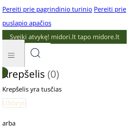
Pereiti prie pagrindinio turinio
Pereiti prie
puslapio apačios
Sveiki atvykę! midori.lt tapo midore.lt
Krepšelis
(0)
Krepšelis yra tusčias
Uždaryti
arba