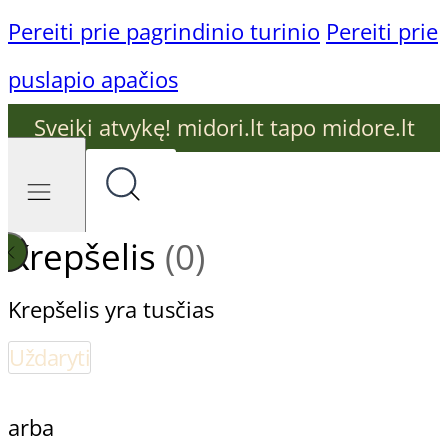
Pereiti prie pagrindinio turinio
Pereiti prie
puslapio apačios
Sveiki atvykę! midori.lt tapo midore.lt
Krepšelis
(0)
Krepšelis yra tusčias
Uždaryti
arba