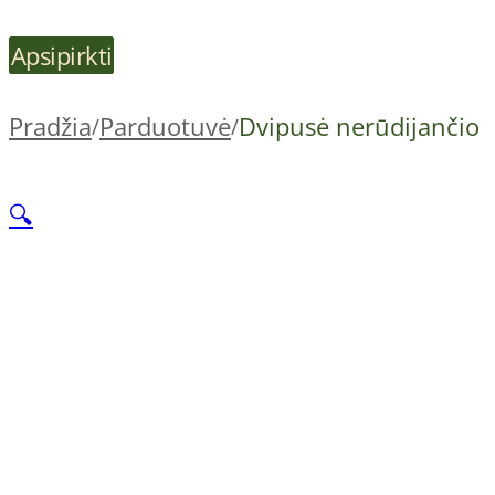
Apsipirkti
Pradžia
Parduotuvė
Dvipusė nerūdijančio 
/
/
🔍