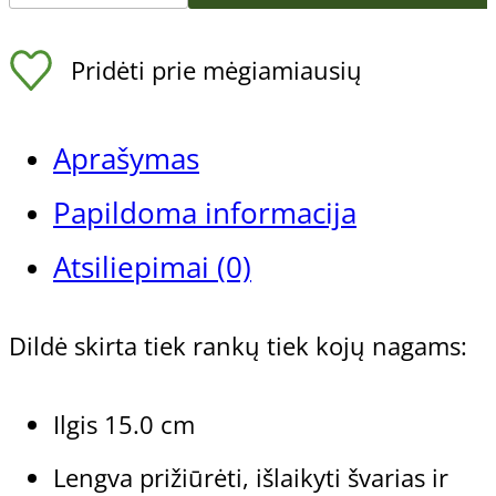
Dvipusė
Pridėti prie mėgiamiausių
nerūdijančio
plieno
Aprašymas
nagų
Papildoma informacija
dildė
Atsiliepimai (0)
Gerlach
Dildė skirta tiek rankų tiek kojų nagams:
Technik
HF566
Ilgis 15.0 cm
Lengva prižiūrėti, išlaikyti švarias ir