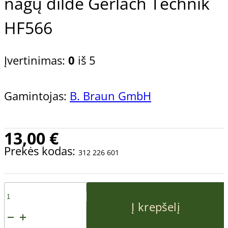
nagų dildė Gerlach Technik
HF566
Įvertinimas:
0
iš 5
Gamintojas:
B. Braun GmbH
13,00
€
Prekės kodas:
312 226 601
produkto
Į krepšelį
kiekis: