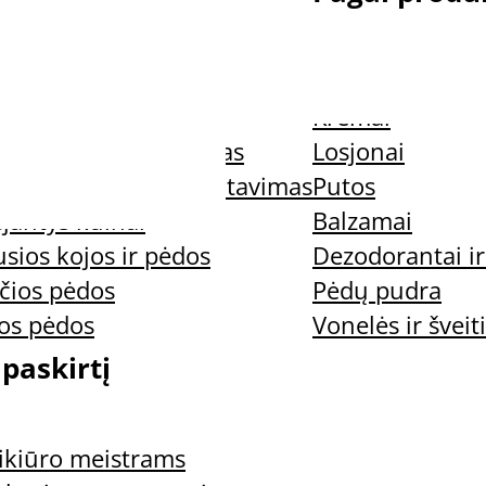
ys nagai
Nagų preparata
jantys nagai
Kremai
uospaudos ir trynimas
Losjonai
nus kvapas ir prakaitavimas
Putos
jantys kulnai
Balzamai
sios kojos ir pėdos
Dezodorantai ir
čios pėdos
Pėdų pudra
in Protection Oil apsauginis nagų ir odelių
ios pėdos
Vonelės ir šveiti
 paskirtį
Gehwol med 
ikiūro meistrams