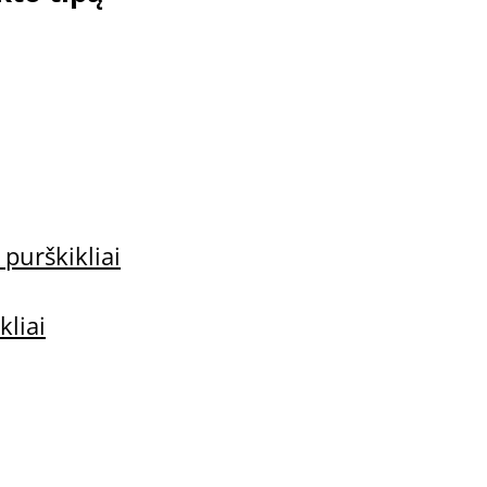
i
 purškikliai
 aliejus
kliai
Nail and Skin Protection