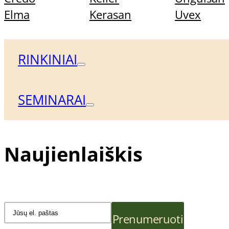
Tinka diabetikams. Patikrintas dermatolog
Elma
Kerasan
Uvex
Taip pat rekomenduojame
RINKINIAI
SEMINARAI
Naujienlaiškis
Prenumeruoti