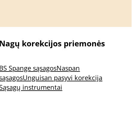
 pranešimą apie papildymą
giamiausių
Nagų korekcijos priemonės
BS Spange sąsagos
Naspan
sąsagos
Unguisan pasyvi korekcija
Sąsagų instrumentai