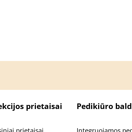
kcijos prietaisai
Pedikiūro bald
OIL NAGŲ IR ODOS APSAUGOS ALIEJUS veiks
iniai prietaisai
Integruojamos ped