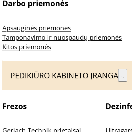
Darbo priemonės
Apsauginės priemonės
Tamponavimo ir nuospaudų priemonės
Kitos priemonės
Aprašymas
PEDIKIŪRO KABINETO ĮRANGA
Papildoma informacija
Atsiliepimai (0)
Frezos
Dezinfe
GEHWOL MED® NAIL AND SKIN PROTECTION 
Gerlach Technik prietaisai
Ultragars