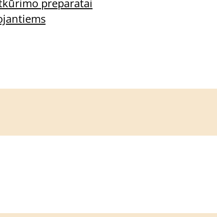
Oil apsaugini
tkūrimo preparatai
ojantiems
Įvertinimas:
0
iš 5
Gamintojas:
Eduard 
14,95
€
15ml
Prekės kodas:
Šiuo metu prekės ne