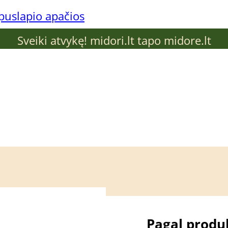
 puslapio apačios
Sveiki atvykę! midori.lt tapo midore.lt
 problemą
Pagal produ