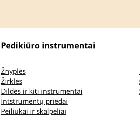
Gauti
Pridėti prie mė
Pedikiūro instrumentai
Žnyplės
Žirklės
Dildės ir kiti instrumentai
Intstrumentų priedai
Peiliukai ir skalpeliai