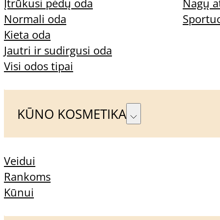
Įtrūkusi pėdų oda
Nagų a
Normali oda
Sportu
Kieta oda
Jautri ir sudirgusi oda
Visi odos tipai
KŪNO KOSMETIKA
Veidui
Rankoms
Kūnui