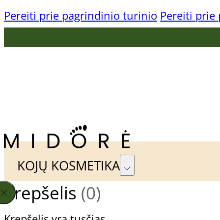
Pereiti prie pagrindinio turinio
Pereiti prie
KONTAKTAI
TAPKIME PARTNERIAIS
KOJŲ KOSMETIKA
Krepšelis
(0)
Gehwol Preparatų Linijos
Pagal
Krepšelis yra tusčias