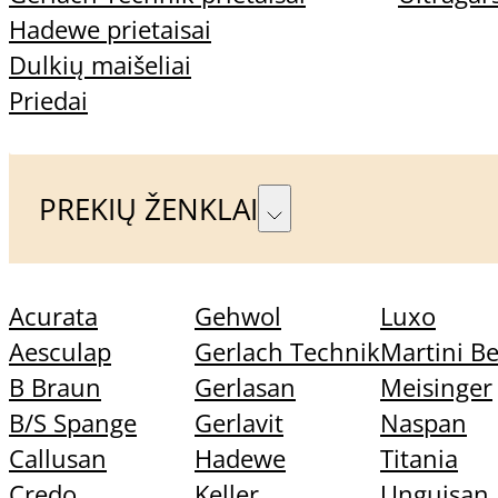
odeles.
Hadewe prietaisai
Dulkių maišeliai
• Lakaus ir gerai įsigeriančio aliejaus sudė
Priedai
lėtina odos senėjimą) ir drėkinančio ir ląs
• Patikrintos veikliosios medžiagos klotri
PREKIŲ ŽENKLAI
grybelio.
• Trapūs, šerpetojantys nagai taps elastingai
Acurata
Gehwol
Luxo
Aesculap
Gerlach Technik
Martini B
1 – 2 kartus per dieną užlašinkite lašelį ali
B Braun
Gerlasan
Meisinger
nago plokštelę.
B/S Spange
Gerlavit
Naspan
Callusan
Hadewe
Titania
Credo
Keller
Unguisan