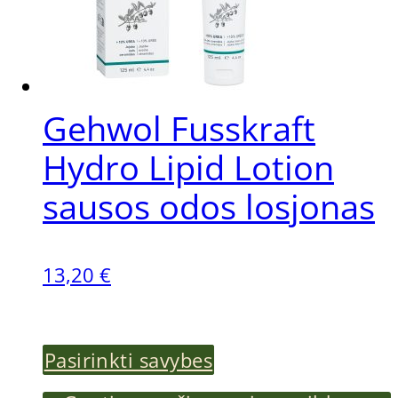
Gehwol Fusskraft
Hydro Lipid Lotion
sausos odos losjonas
13,20
€
This
Pasirinkti savybes