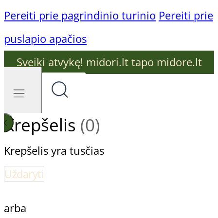
Pereiti prie pagrindinio turinio
Pereiti prie
puslapio apačios
Sveiki atvykę! midori.lt tapo midore.lt
Krepšelis
(0)
Krepšelis yra tusčias
Uždaryti
arba