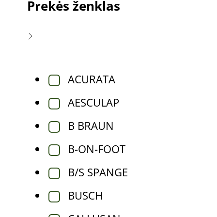
Normali oda
Prekės ženklas
priemonės
Kieta oda
Kitos priemonės
Jautri ir sudirgusi oda
Visi odos tipai
Pagal paskirtį
ACURATA
AESCULAP
Tik pedikiūro meistrams
Nagų atkūrimo preparatai
B BRAUN
Sportuojantiems
B-ON-FOOT
B/S SPANGE
BUSCH