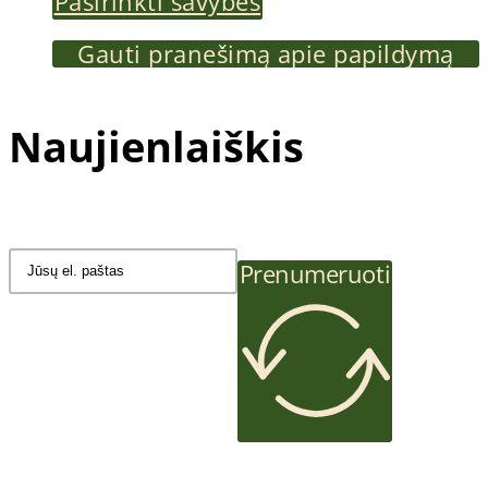
This
Pasirinkti savybes
product
Gauti pranešimą apie papildymą
has
Naujienlaiškis
multiple
variants.
The
Prenumeruoti
options
may
be
chosen