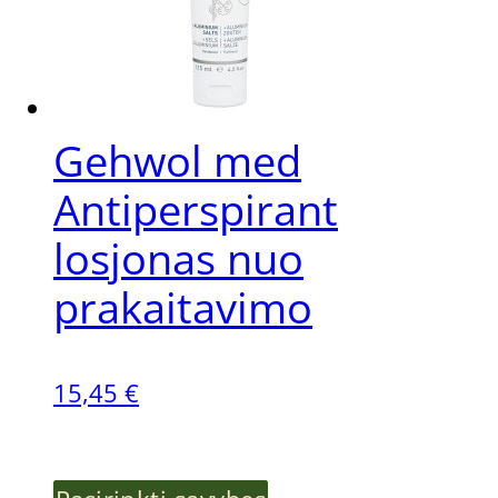
options
may
be
Gehwol med
chosen
Antiperspirant
on
losjonas nuo
the
prakaitavimo
product
15,45
€
page