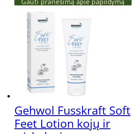
product
Gauti pranešimą apie papildymą
has
multiple
variants.
The
options
may
be
Gehwol Fusskraft Soft
chosen
Feet Lotion kojų ir
on