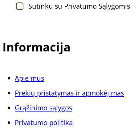
Sutinku su Privatumo Sąlygomis
on
the
product
Informacija
page
Gehwol Preparatų Linijos
Apie mus
Prekių pristatymas ir apmokėjimas
Gehwol Med
Gehwol Classic
Grąžinimo sąlygos
Gehwol Fusskraft
Privatumo politika
Gehwol Fusskraft Soft Feet
Gehwol Professional