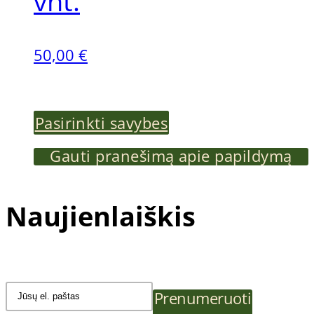
vnt.
50,00
€
This
Pasirinkti savybes
product
Gauti pranešimą apie papildymą
has
Naujienlaiškis
multiple
variants.
The
Prenumeruoti