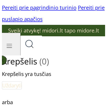
Pereiti prie pagrindinio turinio
Pereiti prie
puslapio apačios
Sveiki atvykę! midori.lt tapo midore.lt
Krepšelis
(0)
Krepšelis yra tusčias
Uždaryti
arba