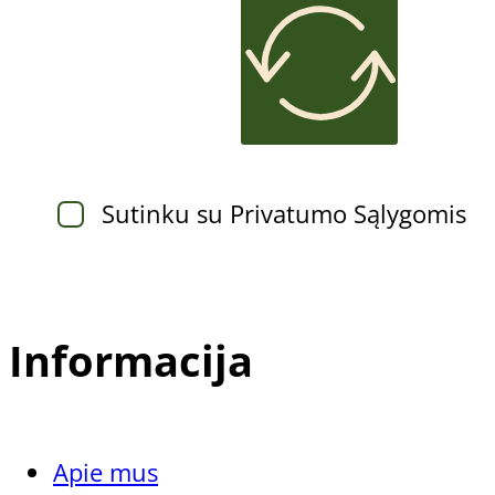
options
may
be
chosen
Sutinku su Privatumo Sąlygomis
on
the
product
Informacija
page
Apie mus