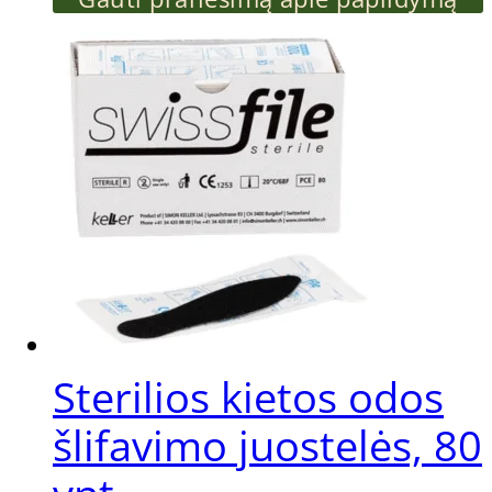
Dvipusis
nerūdijančio
plieno
odos
šlifavimo
juostelių
laikiklis
Sterilios kietos odos
šlifavimo juostelės, 80