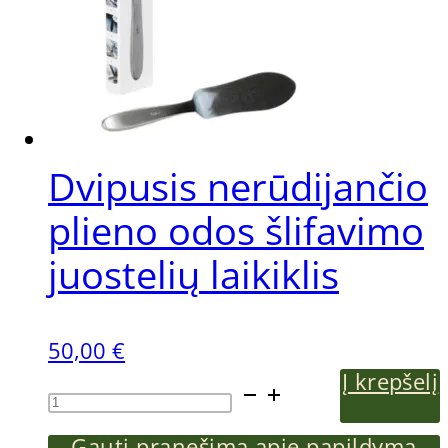
Dvipusis nerūdijančio
plieno odos šlifavimo
juostelių laikiklis
50,00
€
Į krepšelį
produkto
kiekis:
Gauti pranešimą apie papildymą