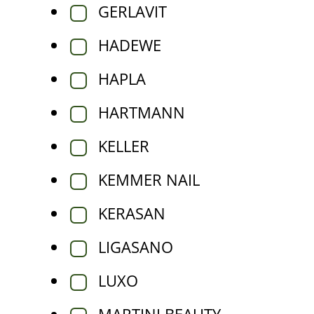
Pagal paskirtį
GERLAVIT
HADEWE
Tik pedikiūro meistrams
HAPLA
Nagų atkūrimo preparatai
Sportuojantiems
HARTMANN
KELLER
KEMMER NAIL
KERASAN
LIGASANO
LUXO